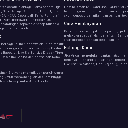
kan semua olahraga utama seperti Liga
Lihat halaman FAQ kami untuk aturan taru
ga, Serie A, Liga Champion, Ligue 1, Liga
bantuan game. Ini berisi bantuan pada 
NBA, NCAA, Basketball, Tenis, Formula 1
akun, deposit, penarikan dan bantuan tekn
gi. Kami menawarkan hingga 4,000
Cara Pembayaran
pertandingan sepakbola setiap bulannya
ngan bermain anda.
Kami memberikan pilihan tepat bagi pela
melakukan deposit dan penarikan. Semua 
o
akan diproses dengan cepat dan aman.
 berbagai pilihan penawaran. Ini termasuk
Hubungi Kami
asino dengan tampilan Live Lobby, Dealer
ive Baccarat, Live Sic Bo, Live Dragon Tiger,
Jika Anda memerlukan bantuan atau memi
, Slot Online Kasino dan permainan Keno.
pertanyaan tentang taruhan, kami tersedia
Live Chat (Whatsapp, Line, Skype...), Tele
inan Slot yang menarik dan penuh warna
ng untuk memenangkan Jackpot hingga
h selalu siap untuk Anda taklukkan.