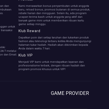
han dan
Kami menawarkan bonus penyambutan untuk anggota
pembukaan
baru, reload bonus, promosi bulanan di semua produk,
is.
rebate harian dan mingguan. Selain itu, ada program
ucapan terima kasih untuk anggota yang aktif dan
banyak game mini untuk memberikan ribuan kartu
game setiap minggu.
nggan untuk
transaksi
Klub Reward
Dapatkan poin dari setiap taruhan dan tukarkan produk
fashion atau teknologi terbaru ketika Anda mengunjungi
halaman tukar hadiah. Hadiah akan dikirimkan kepada
liki
Anda dalam waktu 7 hari.
 24/7 melalui
pon dan Email.
Klub VIP
Menjadi VIP kami untuk mendapatkan layanan dan
profesionalisme terbaik, dengan ribuan hadiah dan
program promosi khusus untuk VIP!
GAME PROVIDER