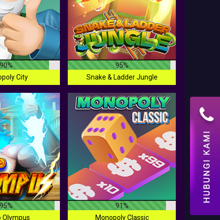
90%
95%
poly City
Snake & Ladder Jungle
95%
91%
o Olympus
Monopoly Classic