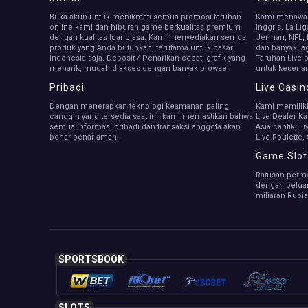
Buka akun untuk menikmati semua promosi taruhan
Kami menawar
online kami dan hiburan game berkualitas premium
Inggris, La Li
dengan kualitas luar biasa. Kami menyediakan semua
Jerman, NFL, 
produk yang Anda butuhkan, terutama untuk pasar
dan banyak la
Indonesia saja. Deposit / Penarikan cepat, grafik yang
Taruhan Live 
menarik, mudah diakses dengan banyak browser.
untuk kesena
Pribadi
Live Casin
Dengan menerapkan teknologi keamanan paling
Kami memiliki
canggih yang tersedia saat ini, kami memastikan bahwa
Live Dealer K
semua informasi pribadi dan transaksi anggota akan
Asia cantik, L
benar-benar aman.
Live Roulette
Game Slot
Ratusan perma
dengan pelua
miliaran Rupia
SPORTSBOOK
SLOTS