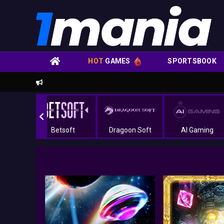
HOT
GAMES
SPORTSBOOK
Games
Betsoft
Dragoon Soft
AI Gaming